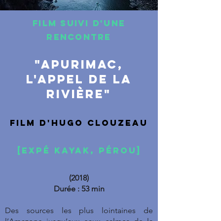
FILM suivi d'une
RENCONTRE
"APurimac,
l'appel de la
rivière"
Film d'Hugo clouzeau
[EXPé kayak, pérou]
(2018)
Durée : 53 min
Des sources les plus lointaines de