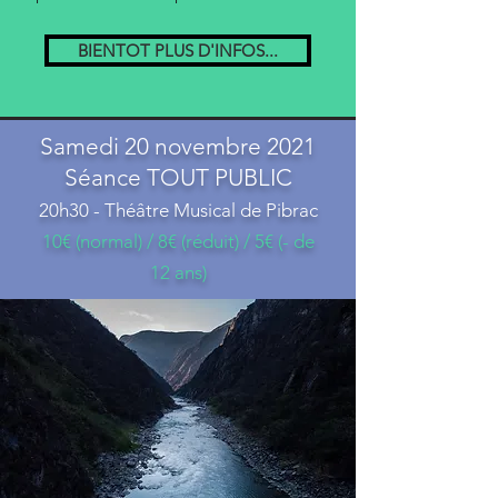
BIENTOT PLUS D'INFOS...
Samedi 20 novembre 2021
Séance TOUT PUBLIC
20h30 - Théâtre Musical de Pibrac
10€ (normal) / 8€ (réduit) / 5€ (- de
12 ans)