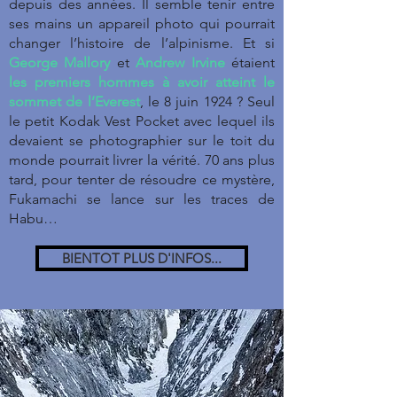
depuis des années. Il semble tenir entre
ses mains un appareil photo qui pourrait
changer l’histoire de l’alpinisme. Et si
George Mallory
et
Andrew Irvine
étaient
les premiers hommes à avoir atteint le
sommet de l’Everest
, le 8 juin 1924 ? Seul
le petit Kodak Vest Pocket avec lequel ils
devaient se photographier sur le toit du
monde pourrait livrer la vérité. 70 ans plus
tard, pour tenter de résoudre ce mystère,
Fukamachi se lance sur les traces de
Habu…
BIENTOT PLUS D'INFOS...