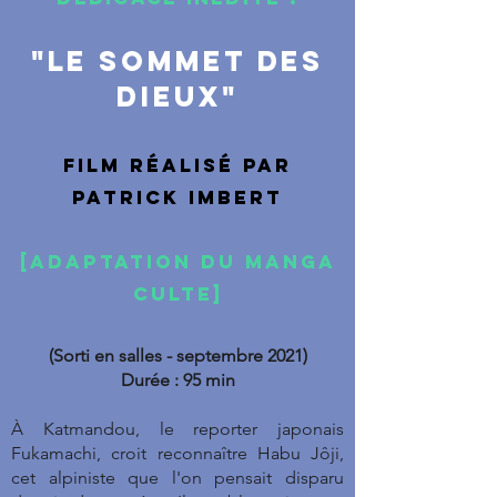
"Le SOMMET DES
DIEUX"
Film réalisé par
patrick imbert
[ADAPTATION DU MANGA
CULTE]
(Sorti en salles - septembre 2021)
Durée : 95 min
À Katmandou, le reporter japonais
Fukamachi, croit reconnaître Habu Jôji,
cet alpiniste que l'on pensait disparu