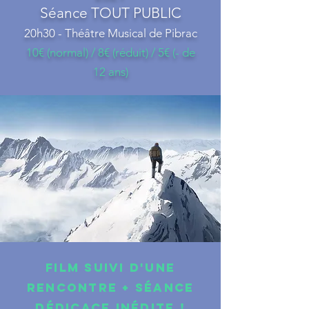
Séance TOUT PUBLIC
20h30 - Théâtre Musical de Pibrac
10€ (normal) / 8€ (réduit) / 5€ (- de
12 ans)
FILM SUIVI d'une
RENCONTRE + séance
dédicace Inédite !