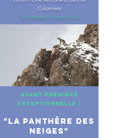
Colomiers
Tarif unique : 6 € pour tous
AVANT-PREMière
exceptionnelle !
"la panthèRE DES
NEIGES"