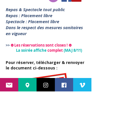
Repas & Spectacle tout public
Repas : Placement libre
Spectacle : Placement libre
Dans le respect des mesures sanitaires
en vigueur
>>
⛔ Les réservations sont closes ! ⛔
La soirée affiche
complet
(MAJ 8/11)
​Pour réserver, télécharger & renvoyer
le document ci-dessous :
📣
LES RÉSERVATIONS SONT
désormais CLOSES !
Cette soirée assiette/spectacle sera
suivie d'un bord de scène par l'artiste
.