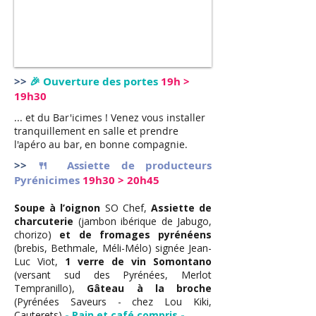
>>
🎉 Ouverture des portes
19h >
19h30
... et du Bar'icimes ! Venez vous installer
tranquillement en salle et prendre
l'apéro au bar, en bonne compagnie.
>>
🍴 Assiette de producteurs
Pyrénicimes
19h30 > 20h45
Soupe à l’oignon
SO Chef,
Assiette de
charcuterie
(jambon ibérique de Jabugo,
chorizo)
et de fromages pyrénéens
(brebis, Bethmale, Méli-Mélo) signée Jean-
Luc Viot,
1 verre de vin Somontano
(versant sud des Pyrénées, Merlot
Tempranillo),
Gâteau à la broche
(Pyrénées Saveurs - chez Lou Kiki,
Cauterets)
- Pain et café compris -