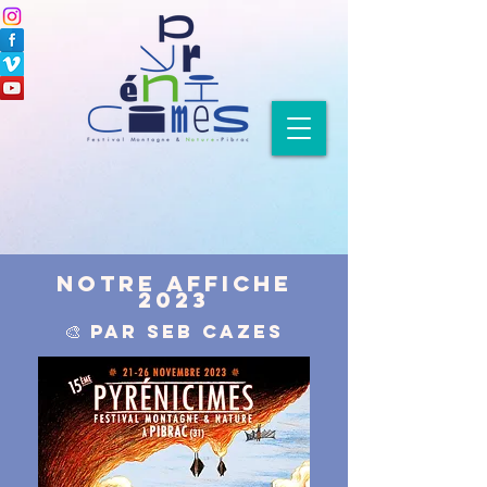
NOTRE AFFICHE
2023
🎨
PAR sEB cAZES