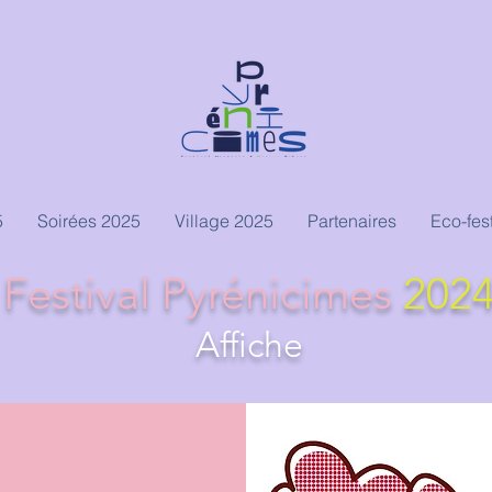
5
Soirées 2025
Village 2025
Partenaires
Eco-fest
Festival Pyrénicimes
202
Affiche