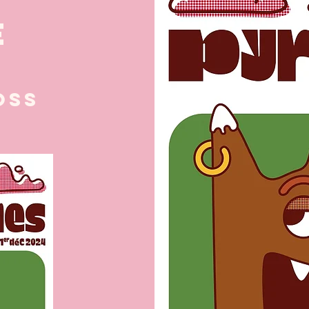
E
oss