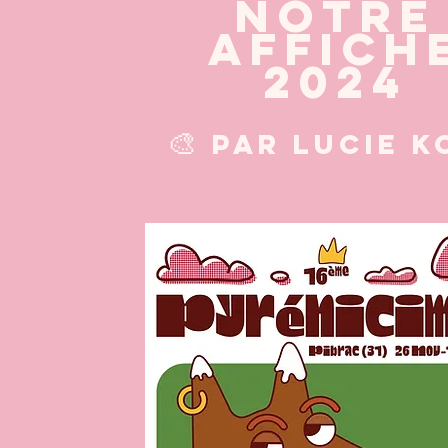
NOTRE
AFFICH
2024
🎨
PAR lucie k