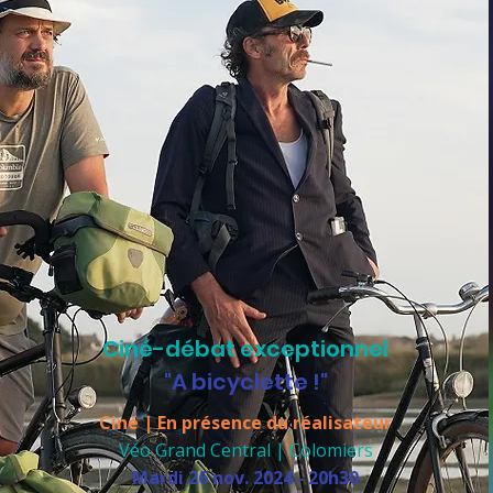
Ciné-débat exceptionnel
"A bicyclette !"
Ciné | En présence du réalisateur
Véo Grand Central | Colomiers
​Mardi 26 nov. 2024 - 20h30