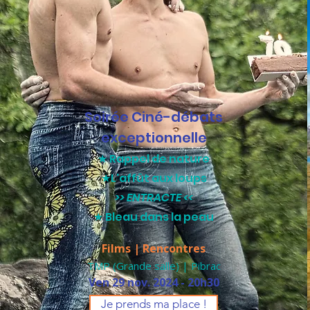
Soirée Ciné-débats
exceptionnelle
★ Rappel de nature
★L'affût aux loups
>> ENTRACTE <<
★ Bleau dans la peau
Films | Rencontres
TMP (Grande salle) | Pibrac
Ven 29 nov. 2024 - 20h30
Je prends ma place !