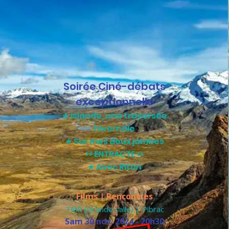
Soirée Ciné-débats
exceptionnelle
★ Islande, une traversée
hivernale
★ Sur mes deux jambes
>>
ENTRACTE <<
★ Avec Riton
Films | Rencontres
TMP (Grande salle) | Pibrac
Sam 30 nov. 2024 - 20h30