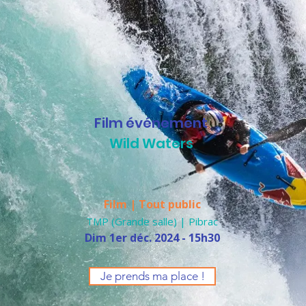
Film événement
Wild Waters
Film | Tout public
TMP (Grande salle) | Pibrac
Dim 1er déc. 2024 - 15h30
Je prends ma place !