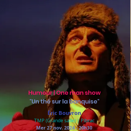
Humour | One man show
"Un thé sur la banquise"
Éric Bouvron
TMP (Grande salle) | Pibrac
​Mer 27 nov. 2024 - 20h30