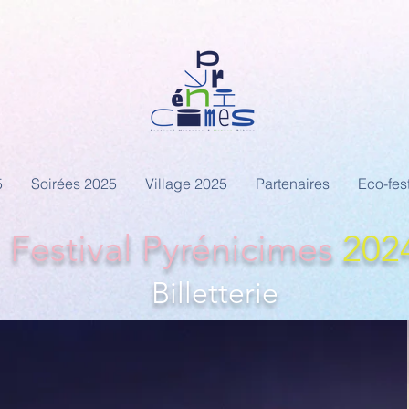
5
Soirées 2025
Village 2025
Partenaires
Eco-fest
Festival Pyrénicimes
202
Billett
erie