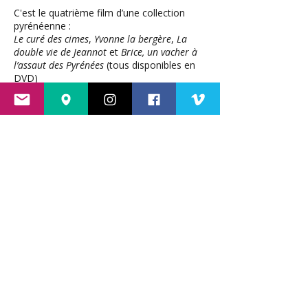
C'est le quatrième film d’une collection
pyrénéenne :
Le curé des cimes
,
Yvonne la bergère
,
La
double vie de Jeannot
et
Brice, un vacher à
l’assaut des Pyrénées
(tous disponibles en
DVD)
>>
Plus d'infos sur le film à travers un
chouette article paru sur Endurance
Trails Magazine
ici
Projeté sur
Pyrénicimes 2017
vendredi
24 novembre
dès 20h30
>>
Réserve ta place
ici
>>
Voir le reste de la programmation du
vendredi
ici