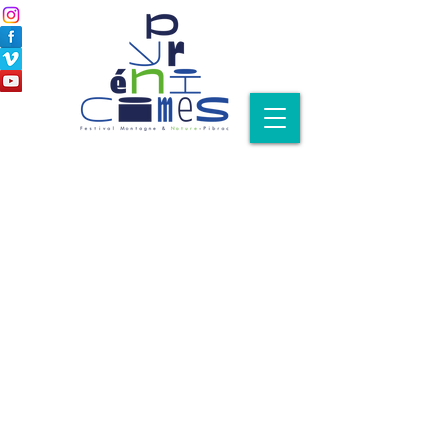
Nos expos 2018
Du 5 au
24.11.2018
dans
Pibrac et "hors les
murs"