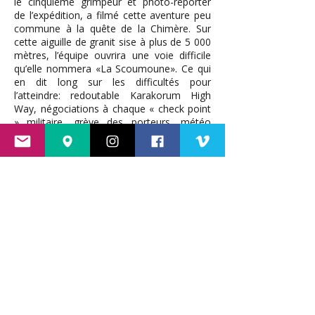
le cinquième grimpeur et photo-reporter
de l’expédition, a filmé cette aventure peu
commune à la quête de la Chimère. Sur
cette aiguille de granit sise à plus de 5 000
mètres, l’équipe ouvrira une voie difficile
qu’elle nommera «La Scoumoune». Ce qui
en dit long sur les difficultés pour
l’atteindre: redoutable Karakorum High
Way, négociations à chaque « check point
» militaire, grève des porteurs, météo
instable, chute et blessure de Mathieu, mal
des montagnes de Florence. En somme,
une vraie expédition d’exploration et
d’aventure au culot et à l’ancienne avec sa
part de joies et de peines.
>>
Plus d'infos sur le film
ici
Projeté sur
Pyrénicimes 2017
vendredi
24 novembre
dès 20h30