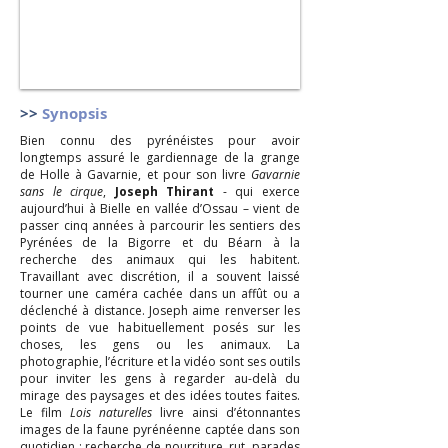
>>
Synopsis
Bien connu des pyrénéistes pour avoir
longtemps assuré le gardiennage de la grange
de Holle à Gavarnie, et pour son livre
Gavarnie
sans le cirque
,
Joseph Thirant
- qui exerce
aujourd’hui à Bielle en vallée d’Ossau – vient de
passer cinq années à parcourir les sentiers des
Pyrénées de la Bigorre et du Béarn à la
recherche des animaux qui les habitent.
Travaillant avec discrétion, il a souvent laissé
tourner une caméra cachée dans un affût ou a
déclenché à distance. Joseph aime renverser les
points de vue habituellement posés sur les
choses, les gens ou les animaux. La
photographie, l’écriture et la vidéo sont ses outils
pour inviter les gens à regarder au-delà du
mirage des paysages et des idées toutes faites.
Le film
Lois naturelles
livre ainsi d’étonnantes
images de la faune pyrénéenne captée dans son
quotidien : recherche de nourriture, rut, parades