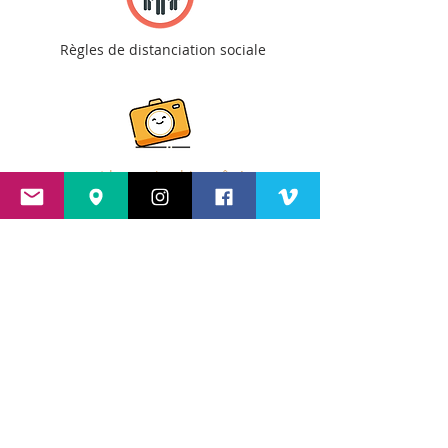
Règles de distanciation sociale
... et le sourire, bien sûr !
Spectacle tout public
GRATUIT
Placement libre (dans le respect des
mesures sanitaires)
RÉSERVE TA PLACE DE CONCERT ICI !
>>
Buvette et restauration sur place
-
Dès 18h30
2 foodtrucks au choix :
👇 RÉSERVE TON REPAS (BURGER) ICI !