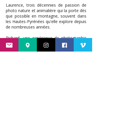
Laurence, trois décennies de passion de
photo nature et animalière qui la porte dès
que possible en montagne, souvent dans
les Hautes-Pyrénées qu'elle explore depuis
de nombreuses années.
Richard, une expérience de photographie
professionnelle d'entreprise, spectacle et
sociale depuis le début des années 2000. Il
emmène ses boîtiers des plateaux
d'Aubrac aux Pyrénées, "dans ses temps
libres" au fil des saisons.
Cette passion de la nature, partagée dans
une vie commune, vous est présentée
pour la première fois. Une exposition à
travers les Pyrénées au gré des rencontres
furtives, des paysages et des lumières
qu'ils vivent à deux et que la montagne
offre.