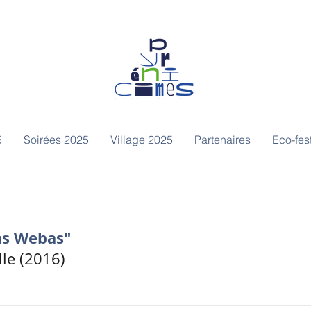
5
Soirées 2025
Village 2025
Partenaires
Eco-fest
as Webas"
lle (2016)