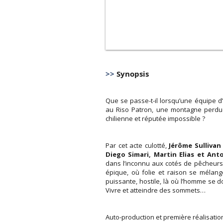
>>
Synopsis
Que se passe-t-il lorsqu’une équipe d’
au Riso Patron, une montagne perdu
chilienne et réputée impossible ?
Par cet acte culotté,
Jérôme Sullivan 
Diego Simari, Martin Elias et Ant
dans l’inconnu aux cotés de pêcheurs c
épique, où folie et raison se mélang
puissante, hostile, là où l’homme se do
Vivre et atteindre des sommets…
Auto-production et première réalisatio