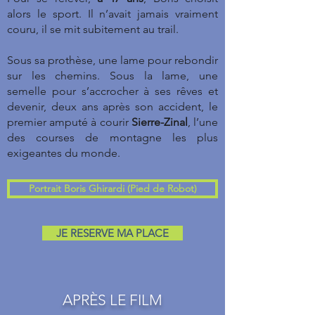
alors le sport. Il n’avait jamais vraiment
couru, il se mit subitement au trail.
Sous sa prothèse, une lame pour rebondir
sur les chemins. Sous la lame, une
semelle pour s’accrocher à ses rêves et
devenir, deux ans après son accident, le
premier amputé à courir
Sierre-Zinal
, l’une
des courses de montagne les plus
exigeantes du monde.
Portrait Boris Ghirardi (Pied de Robot)
JE RESERVE MA PLACE
APRÈS LE FILM