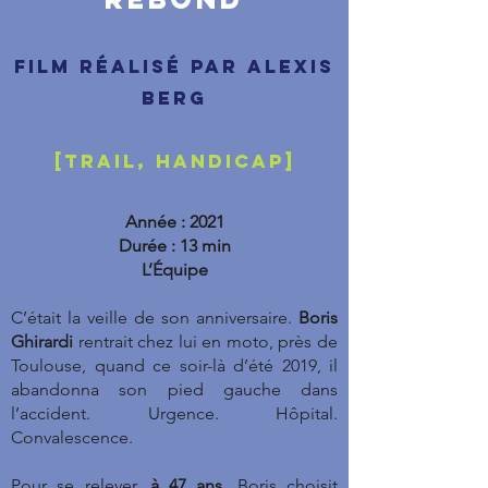
Film réalisé par Alexis
berg
[Trail, handicap]
Année : 2021
Durée : 13 min
L’Équipe
C’était la veille de son anniversaire.
Boris
Ghirardi
rentrait chez lui en moto, près de
Toulouse, quand ce soir-là d’été 2019, il
abandonna son pied gauche dans
l’accident. Urgence. Hôpital.
Convalescence.
Pour se relever,
à 47 ans
, Boris choisit