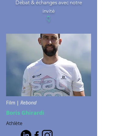
Débat & échanges avec notre
invité
👇
Film |
Rebond
Boris Ghirardi
Athlète