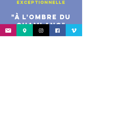
exceptionnelle
"à l'ombre du
CHAMLANG"
Film réalisé par
Jérémie Chenal
[Expé, himalayisme]
Année : 2020
Durée : 31 min
Grip Media
La
face nord du Chamlang
, haute de
près de 2 000m et culminant à 7 200m,
est l’une des dernières grandes faces