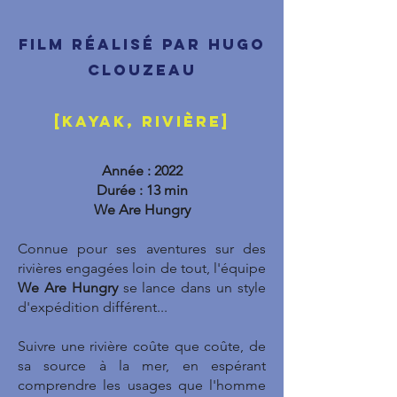
Film réalisé par Hugo
clouzeau
[kayak, rivière]
Année : 2022
Durée : 13 min
We Are Hungry
Connue pour ses aventures sur des
rivières engagées loin de tout, l'équipe
We Are Hungry
se lance dans un style
d'expédition différent...
Suivre une rivière coûte que coûte, de
sa source à la mer, en espérant
comprendre les usages que l'homme