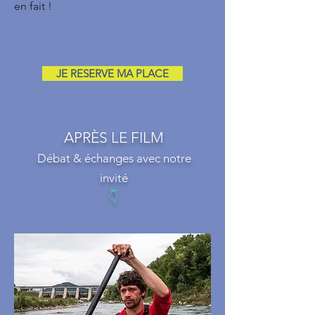
en fait !
JE RESERVE MA PLACE
APRÈS LE FILM
Débat & échanges avec notre
invité
👇