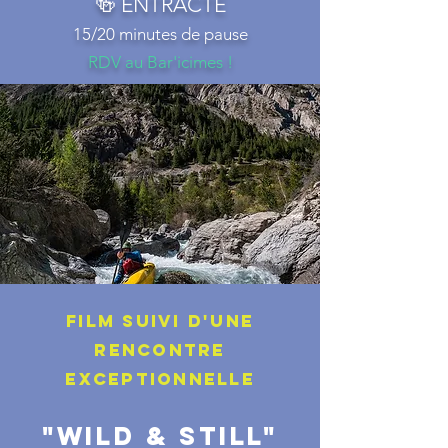
🍻 ENTRACTE
15/20 minutes de pause
RDV au Bar'icimes !
FILM SUIVI d'une
RENCONTRE
exceptionnelle
"WILD & STILL"