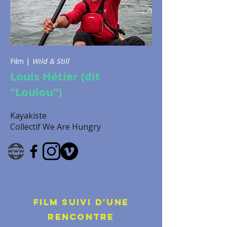
Film |
Wild & Still
Louis Hétier (dit
"Loulou")
Kayakiste
Collectif We Are Hungry
FILM SUIVI d'une
RENCONTRE