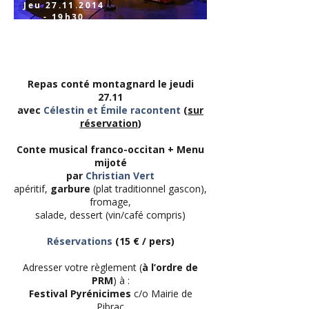
Jeu
27.11.2014
- 19h30
Jeu
27.11.2014
- 19h30
Repas conté montagnard
le jeudi
27.11
avec
Célestin et Émile racontent
(
sur
réservation
)
Conte musical franco-occitan + Menu
mijoté
par
Christian Vert
apéritif,
garbure
(plat traditionnel gascon),
fromage,
salade, dessert (vin/café compris)
Réservations
(15 € / pers)
Adresser votre règlement (
à l’ordre de
PRM
) à :
Festival Pyrénicimes
c/o Mairie de
Pibrac