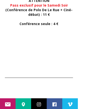
ATTENTION
Pass exclusif pour le Samedi Soir
(Conférence de Polo De Le Rue + Ciné-
débat) : 11 €
Conférence seule : 4 €
Ciné-débats ven
et sam soir
Ven 28.11 et Sam 29.11 -
20h30
Sam
29.11.2014
- 18h
Conférence
exceptionnelle