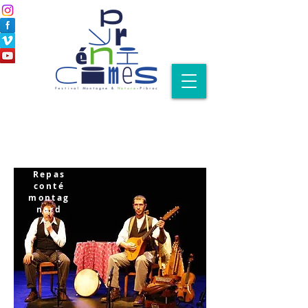
Repas
conté
montag
nard