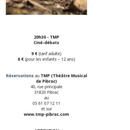
20h30 - TMP
Ciné-débats
9 €
(tarif adulte)
6 €
(pour les enfants – 12 ans)
Réservations
au
TMP (Théâtre Musical
de Pibrac)
40, rue principale
31820 Pibrac
au
05 61 07 12 11
et sur
www.tmp-pibrac.com