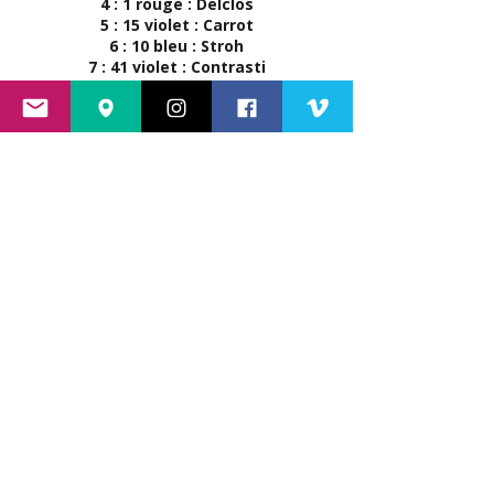
4 : 1 rouge : Delclos
5 : 15 violet : Carrot
6 : 10 bleu : Stroh
7 : 41 violet : Contrasti
8 : 55 vert : Lobera
9 : 73 orange : Guichard
10 : 23 rouge : Bonnet
11 : 13 rouge : Bauthiau
12 : 47 vert : Commin
13 : 60 rose : Uro
14 : 30 bleu : Viot
15 : 67 orange : Minet
Vendredi soir
1 : 42 marron : Colette Garatin
2 : 84 violet : Rémy Clément
3 : 40 bleu : Nicolas Ravier
4 : 54 violet : M. Mauboussin
5 : 95 vert : Nathalie Enjalbert
6 : 20 bleu : Stroh
7 : 37 rouge : M. Vilion