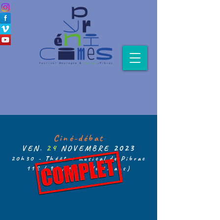
Ciné-débat
24
2023
VEN.
NOVE
MBR
E
20h30 - Théâtre musical de
Pibrac
11€ / 9€ / 6€ (- de 1
2 ans)