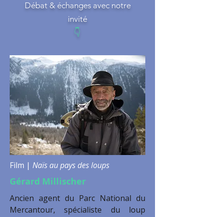
Débat & échanges avec notre
invité
👇
Film |
Naïs au pays des loups
Gérard Millischer
Ancien agent du Parc National du
Mercantour, spécialiste du loup