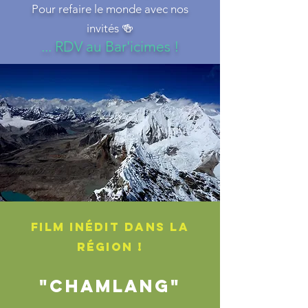
Pour refaire le monde avec nos
invités 🍻
... RDV au Bar'icimes !
FILM INéDIT DANS LA
RéGION !
"CHAMLANG"