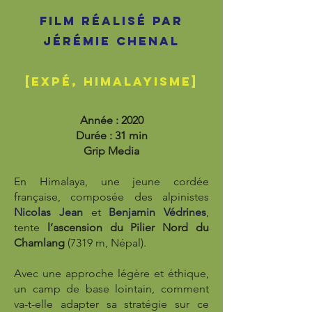
Film réalisé par
Jérémie Chenal
[Expé, himalayisme]
Année : 2020
Durée : 31 min
Grip Media
En Himalaya, une jeune cordée
française, composée des alpinistes
Nicolas Jean
et
Benjamin Védrines
,
tente
l’ascension du Pilier Nord du
Chamlang
(7319 m, Népal).
Avec une approche légère et éthique,
un camp de base lointain, comment
va-t-elle adapter sa stratégie sur ce