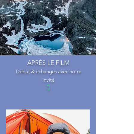
APRÈS LE FILM
Débat & échanges avec notre
invité
👇