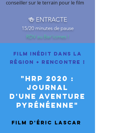
conseiller sur le terrain pour le film
🍻 ENTRACTE
15/20 minutes de pause
RDV au Bar'icimes !
FILM inédit dans la
région + RENCONTRE !
"HRP 2020 :
Journal
d'UNE AVENTURE
Pyrénéenne"
Film d'éric lascar