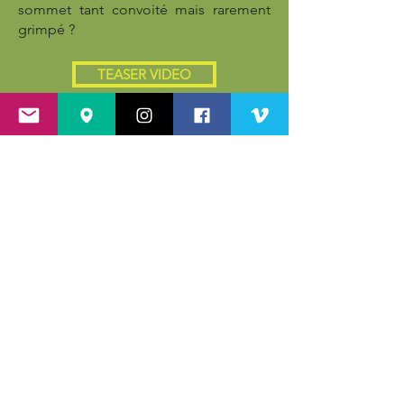
sommet tant convoité mais rarement
grimpé ?
TEASER VIDEO
JE RESERVE MA PLACE
APRÈS LE FILM
Débat & échanges avec nos invités
(en visio)
👇