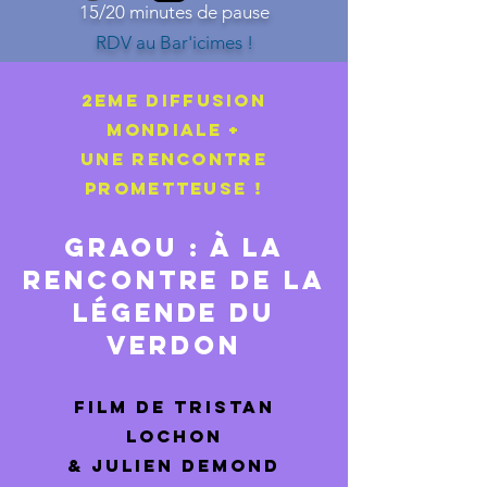
15/20 minutes de pause
RDV au Bar'icimes !
2EME DIFFUSION
MONDIALE +
Une RENCONTRE
prometteuse !
Graou : à la
rencontre de la
légende du
Verdon
Film de Tristan
Lochon
& Julien Demond