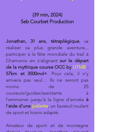
(39 min, 2024)
Seb Courbet Production
Jonathan, 31 ans, tétraplégique
, va
réaliser sa plus grande aventure...
participer à la fête mondiale du trail à
Chamonix en s'alignant
sur le départ
de la mythique course OCC by
UTMB
:
57km et 3500md+
. Pour cela, il n'y
arrivera pas seul… Ils ne seront pas
moins de 25
coureurs/guides/assistants à
l’emmener jusqu'à la ligne d'arrivée
à
l'aide d'une
joëlette
, un fauteuil roulant
de sport et loisirs adapté.
Amateur de sport et de montagne
depuis toujours, Jonathan n'aurait