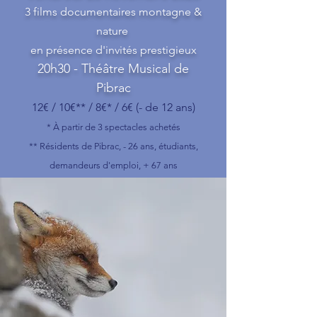
3 films documentaires montagne &
nature
en présence d'invités prestigieux
20h30 - Théâtre Musical de
Pibrac
12€ / 10€** / 8€* / 6€ (- de 12 ans)
* À partir de 3 spectacles achetés
** Résidents de Pibrac, - 26 ans, étudiants,
demandeurs d'emploi, + 67 ans