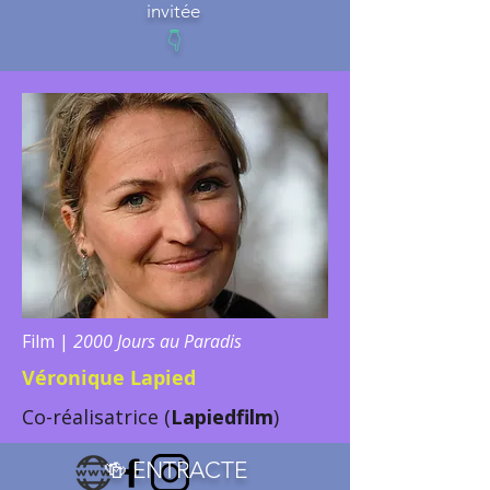
invitée
👇
Film |
2000 Jours au Paradis
Véronique Lapied
Co-réalisatrice (
Lapiedfilm
)
🍻 ENTRACTE