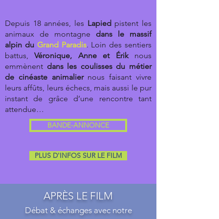
Depuis 18 années, les
Lapied
pistent les
animaux de montagne
dans le massif
alpin du
Grand Paradis
. Loin des sentiers
battus,
Véronique, Anne et Érik
nous
emmènent
dans les coulisses du métier
de cinéaste animalier
nous faisant vivre
leurs affûts, leurs échecs, mais aussi le pur
instant de grâce d’une rencontre tant
attendue…
BANDE-ANNONCE
PLUS D'INFOS SUR LE FILM
APRÈS LE FILM
Débat & échanges avec notre