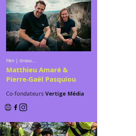
Film |
Graou...
Matthieu Amaré &
Pierre-Gaël Pasquiou
Co-fondateurs
Vertige Média