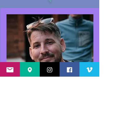
Film |
Sans Limite...
Jonathan Naboulet
Para-athlète