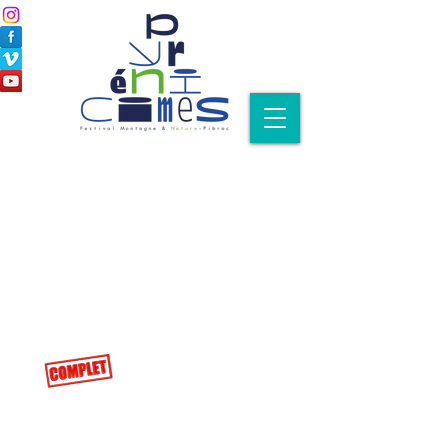
Nos ciné-débats 2016
Ven
24.11.2016
20h30 (9€ / 6€)