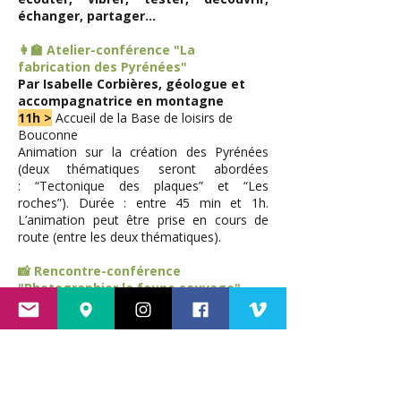
échanger, partager...
👩‍🏫 Atelier-conférence "La
fabrication des Pyrénées"
Par Isabelle Corbières, géologue et
accompagnatrice en montagne
11h >
Accueil de la
Base de loisirs de
Bouconne
Animation sur la création des Pyrénées
(deux thématiques seront abordées
: “Tectonique des plaques” et “Les
roches”). Durée : entre 45 min et 1h.
L’animation peut être prise en cours de
route (entre les deux thématiques).
📸 Rencontre-conférence
"Photographier la faune sauvage"
Par Romain Monlong, photographe
naturaliste
14h >
Accueil de la
Base de loisirs de
Bouconne
Rencontre avec le photographe naturaliste
Romain Monlong qui nous livrera quelques