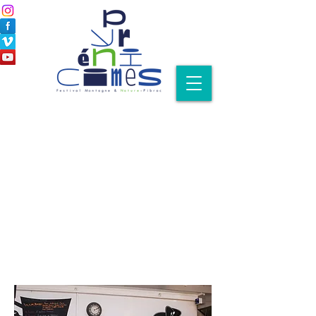
Village Pyrénicimes
en accès libre
Dim
24.11.2019
9h30 à 18h30