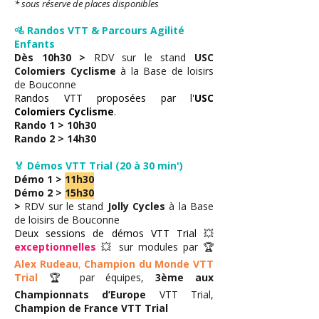
* sous réserve de places disponibles
🚵‍ Randos VTT & Parcours Agilité
Enfants
Dès 10h30 >
RDV sur le stand
USC
Colomiers Cyclisme
à la Base de loisirs
de Bouconne
Randos VTT proposées par l'
USC
Colomiers
Cyclisme
.
Rando 1 > 10h30
Rando 2 > 14h30
🏅 Démos VTT Trial (20 à 30 min')
Démo 1 >
11h30
Démo 2 >
15h30
>
RDV sur le stand
Jolly Cycles
à la Base
de loisirs de Bouconne
Deux sessions de démos VTT Trial
💥
exceptionnelles
💥 sur modules par 🏆
Alex Rudeau
,
Champion du Monde VTT
Trial
🏆 par équipes,
3ème aux
Championnats d’Europe
VTT Trial,
Champion de France VTT Trial