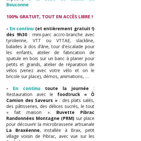
Bouconne
100% GRATUIT, TOUT EN ACCÈS LIBRE !
-
En continu
(et entièrement gratuit !)
dès 9h30
: mini-parc accro-branche avec
tyrolienne, VTT ou VTTAE, slackline,
balades à dos d’âne, tour d'escalade pour
les enfants, atelier de fabrication de
spatule en bois sur un banc à planer pour
petits et grands, atelier de réparation de
vélos (venez avec votre vélo et on le
bricole sur place), démos, animations, …
-
En continu
toute la journée
:
Restauration avec le
foodtruck « Ô
Camion des Saveurs »
: des plats salés,
des pâtisseries, des délices sucrés, le tout
« fait maison ».
Buvette Pibrac
Randonnées Montagne (PRM)
sur place
pour découvrir la microbrasserie artisanale
La Braxéenne
, installée à Brax, petit
village voisin de Pibrac, avec vue sur les