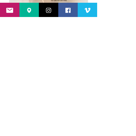
Thèmes :
proxy-photo, papillons, flore,
libellules, prédateurs, lumière, nature...
Bernard sera parmi nous samedi et
dimanche
, sur
Pyrénicimes 2022
, pour
échanger autour de son exposition
Venez rencontrer le photographe :
Samedi 26
novembre 2022 - 10h à 18h
Dimanche 27
novembre 2022 - 10h à 18h