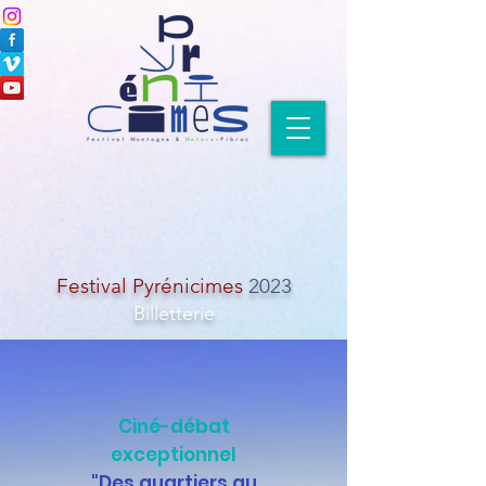
Festival Pyrénici
mes
2023
Billett
erie
Ciné-débat
exceptionnel
"Des quartiers au