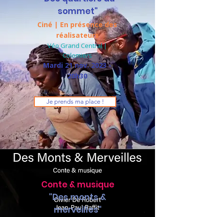
sommet"
Ciné | En présence des
réalisateurs
Véo Grand Central |
Colomiers
​Mardi 21 nov. 2023 -
20h30
Je prends ma place !
Conte & musique
"Des monts &
merveilles"