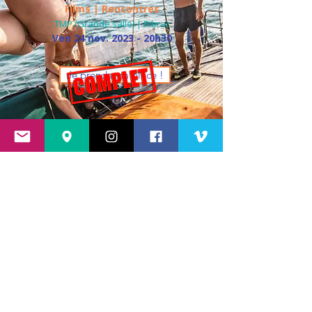
Films | Rencontres
TMP (Grande salle) | Pibrac
Ven 24 nov. 2023 - 20h30
Je prends ma place !
Ciné-débats
★
35 mm - Alex Rudeau
★
Tandem en Pyrénées
★ Une vie au-dessus du vide
>>
ENTRACTE <<
★ Nuptse : l'inacessible
absolu
Films | Rencontres
TMP (Grande salle) | Pibrac
Sam 25 nov. 2023 - 20h30