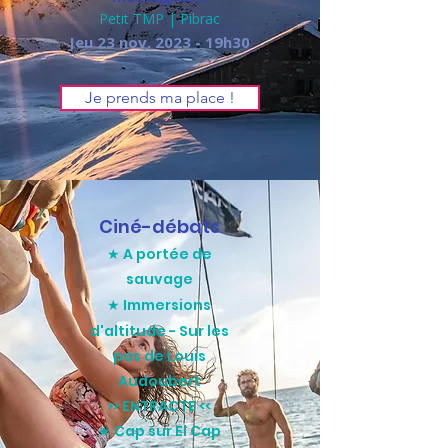
Petit TMP | Pibrac
Jeu 23 nov. 2023 - 19h30
Je prends ma place !
Ciné-débats
★ A portée de
sauvage
★ Immersion
s
d'altitude - Sur les
pas de Louis
Audoubert
>> ENTRACTE <<
★ Cap sur El Cap