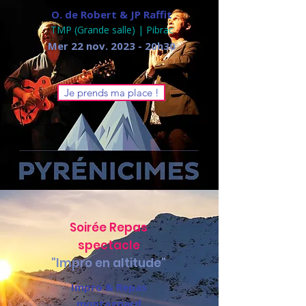
O. de Robert & JP Raffit
TMP (Grande salle) | Pibrac
​Mer 22 nov. 2023 - 20h30
Je prends ma place !
Soirée Repas
spectacle
"Impro en altitude"
Impro & Repas
montagnard