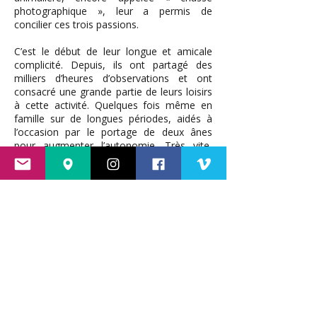
photographique », leur a permis de
concilier ces trois passions.
C’est le début de leur longue et amicale
complicité. Depuis, ils ont partagé des
milliers d’heures d’observations et ont
consacré une grande partie de leurs loisirs
à cette activité. Quelques fois même en
famille sur de longues périodes, aidés à
l’occasion par le portage de deux ânes
pour augmenter l’autonomie. Très vite,
Monique Pouyfourcat est venue apporter
ses connaissances en botanique.
Leurs photos ainsi que leur ouvrage sont le
fruit de plus de trente années
d’observations et de réflexions sur la vie en
altitude. L’objectif n’étant pas de proposer
une liste exhaustive, il existe des
encyclopédies pour cela, mais davantage
de relater des rencontres. Il faut considérer
cet ouvrage comme un carnet de
naturaliste au sein duquel la salamandre, le