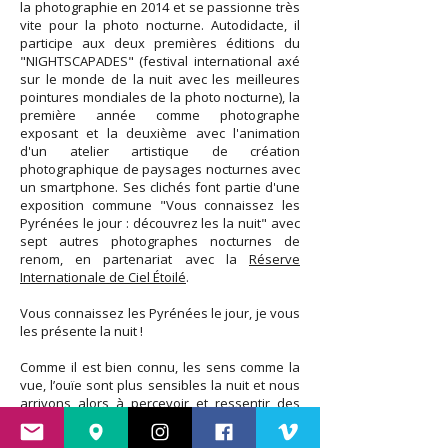
la photographie en 2014 et se passionne très
vite pour la photo nocturne. Autodidacte, il
participe aux deux premières éditions du
"NIGHTSCAPADES" (festival international axé
sur le monde de la nuit avec les meilleures
pointures mondiales de la photo nocturne), la
première année comme photographe
exposant et la deuxième avec l'animation
d'un atelier artistique de création
photographique de paysages nocturnes avec
un smartphone. Ses clichés font partie d'une
exposition commune "Vous connaissez les
Pyrénées le jour : découvrez les la nuit" avec
sept autres photographes nocturnes de
renom, en partenariat avec la
Réserve
Internationale de Ciel Étoilé
.
Vous connaissez les Pyrénées le jour, je vous
les présente la nuit !
Comme il est bien connu, les sens comme la
vue, l’ouïe sont plus sensibles la nuit et nous
arrivons alors à percevoir et ressentir des
émotions uniques. Au-delà du rendu des
clichés, la nuit nous apporte réflexion, nous