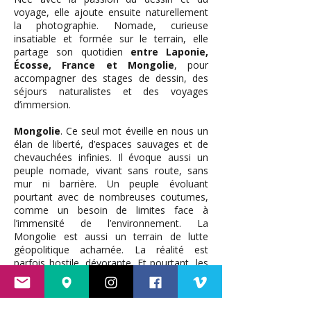
voyage, elle ajoute ensuite naturellement
la photographie. Nomade, curieuse
insatiable et formée sur le terrain, elle
partage son quotidien
entre Laponie,
Écosse, France et Mongolie
, pour
accompagner des stages de dessin, des
séjours naturalistes et des voyages
d’immersion.
Mongolie
. Ce seul mot éveille en nous un
élan de liberté, d’espaces sauvages et de
chevauchées infinies. Il évoque aussi un
peuple nomade, vivant sans route, sans
mur ni barrière. Un peuple évoluant
pourtant avec de nombreuses coutumes,
comme un besoin de limites face à
l’immensité de l’environnement. La
Mongolie est aussi un terrain de lutte
géopolitique acharnée. La réalité est
parfois hostile, dévorante. Et pourtant, les
mongols y font face avec leur éternel
sourire.