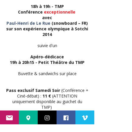
18h à 19h - TMP
Conférence
exceptionnelle
avec
Paul-Henri de Le Rue
(snowboard – FR)
sur son expérience olympique à Sotchi
2014
suivie d'un
Apéro-dédicace
19h à 20h15 - Petit Théâtre du TMP
Buvette & sandwichs sur place
Pass exclusif Samedi Soir
(Conférence +
Ciné-débat) :
11 €
(ATTENTION
uniquement disponible au guichet du
TMP)
Conférence seule : 4 €
Réservations
au
TMP (Théâtre Musical