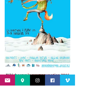
Téléchargez
la programmation 2016
ici
complète
ou en cliquant sur les deux images ci-
dessous :